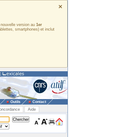
×
e nouvelle version au
1er
ablettes, smartphones) et inclut
Outils
Contact
oncordance
Aide