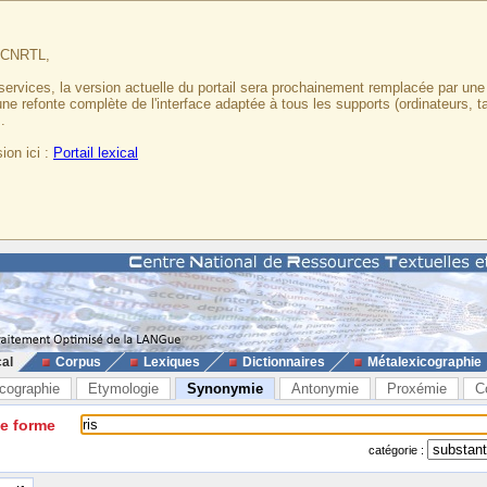
u CNRTL,
services, la version actuelle du portail sera prochainement remplacée par un
 une refonte complète de l'interface adaptée à tous les supports (ordinateurs, t
.
ion ici :
Portail lexical
cal
Corpus
Lexiques
Dictionnaires
Métalexicographie
cographie
Etymologie
Synonymie
Antonymie
Proxémie
C
ne forme
catégorie :