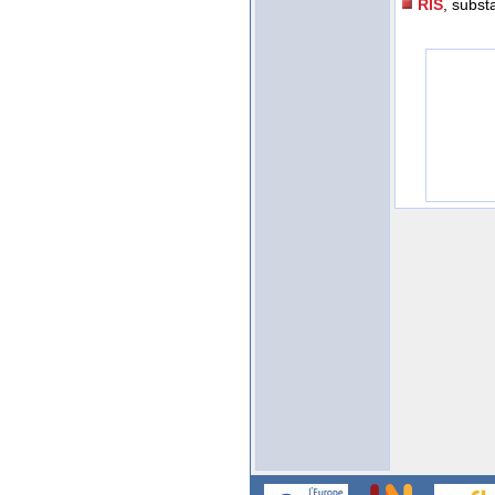
RIS
, substa