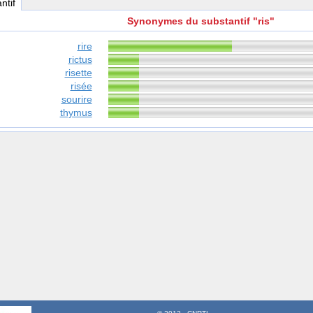
ntif
Synonymes du substantif "ris"
rire
rictus
risette
risée
sourire
thymus