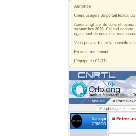
Annonce
Chers usagers du portail lexical d
Après vingt ans de bons et loyaux 
septembre 2026
. Celle-ci apporte
également de nouvelles ressources
Vous pouvez tester la nouvelle vers
En vous remerciant,
L'équipe du CNRTL
Accueil
Portail lexi
Morphologie
Lexi
Entrez u
Dicosyn
CRISCO