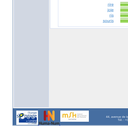
rire
joie
ris
souris
44, avenue de l
Tél. : 