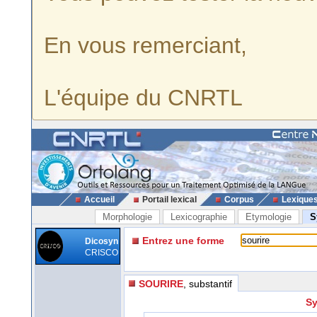
En vous remerciant,
L'équipe du CNRTL
Accueil
Portail lexical
Corpus
Lexique
Morphologie
Lexicographie
Etymologie
S
Entrez une forme
Dicosyn
CRISCO
SOURIRE
, substantif
Sy