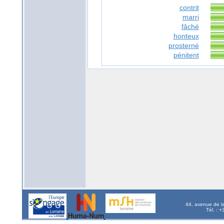
contrit
marri
fâché
honteux
prosterné
pénitent
44, avenue de l
Tél. : 