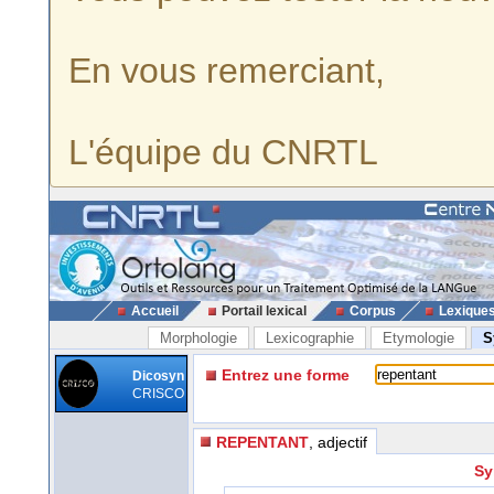
En vous remerciant,
L'équipe du CNRTL
Accueil
Portail lexical
Corpus
Lexique
Morphologie
Lexicographie
Etymologie
S
Entrez une forme
Dicosyn
CRISCO
REPENTANT
, adjectif
Sy