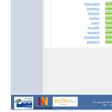
repentant
honteux
chagrin
confus
marri
mortifié
penaud
prosterné
pénitent
44, avenue de l
Tél. : 