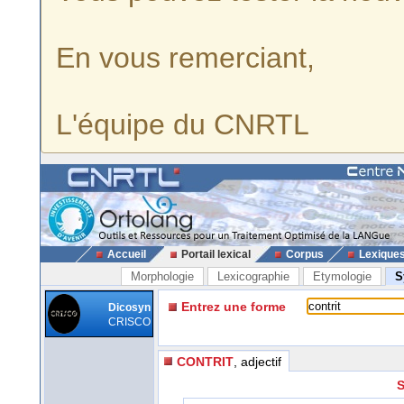
En vous remerciant,
L'équipe du CNRTL
Accueil
Portail lexical
Corpus
Lexique
Morphologie
Lexicographie
Etymologie
S
Entrez une forme
Dicosyn
CRISCO
CONTRIT
, adjectif
S