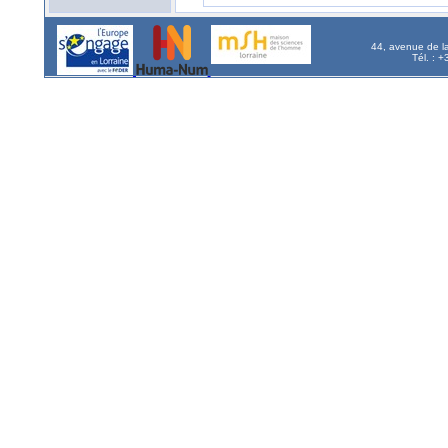
44, avenue de l
Tél. : 