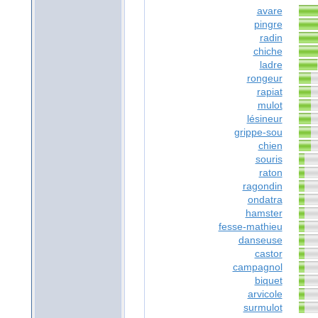
avare
pingre
radin
chiche
ladre
rongeur
rapiat
mulot
lésineur
grippe-sou
chien
souris
raton
ragondin
ondatra
hamster
fesse-mathieu
danseuse
castor
campagnol
biquet
arvicole
surmulot