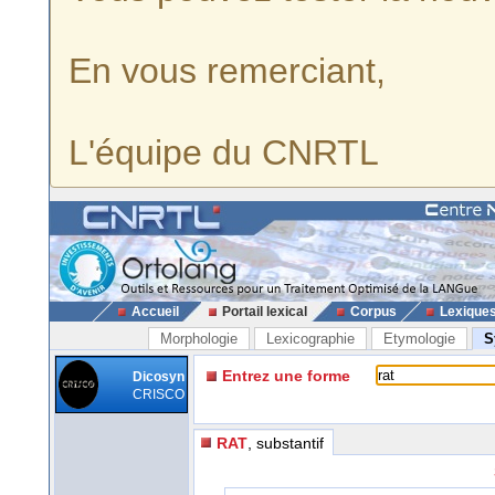
En vous remerciant,
L'équipe du CNRTL
Accueil
Portail lexical
Corpus
Lexique
Morphologie
Lexicographie
Etymologie
S
Entrez une forme
Dicosyn
CRISCO
RAT
, substantif