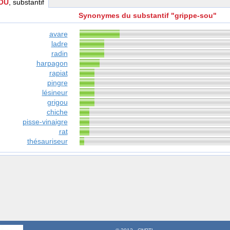
OU
, substantif
Synonymes du substantif "grippe-sou"
avare
ladre
radin
harpagon
rapiat
pingre
lésineur
grigou
chiche
pisse-vinaigre
rat
thésauriseur