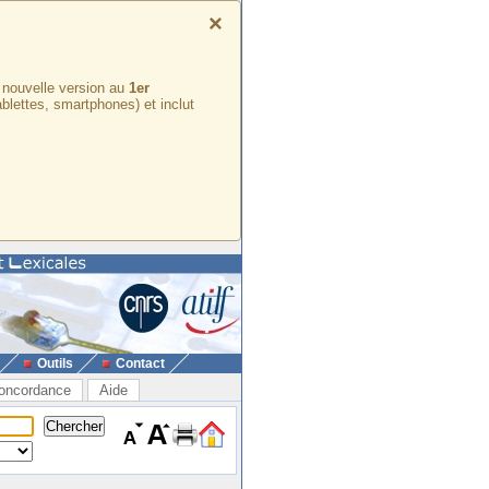
×
e nouvelle version au
1er
ablettes, smartphones) et inclut
Outils
Contact
oncordance
Aide