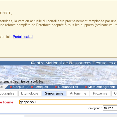
u CNRTL,
services, la version actuelle du portail sera prochainement remplacée par un
 une refonte complète de l'interface adaptée à tous les supports (ordinateurs, t
.
ion ici :
Portail lexical
cal
Corpus
Lexiques
Dictionnaires
Métalexicographie
cographie
Etymologie
Synonymie
Antonymie
Proxémie
C
ne forme
catégorie :