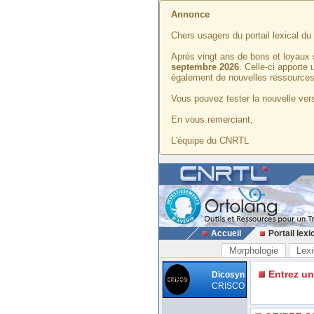
Annonce
Chers usagers du portail lexical d
Après vingt ans de bons et loyaux 
septembre 2026
. Celle-ci apporte
également de nouvelles ressources
Vous pouvez tester la nouvelle vers
En vous remerciant,
L'équipe du CNRTL
Accueil
Portail lexi
Morphologie
Lexi
Entrez u
Dicosyn
CRISCO