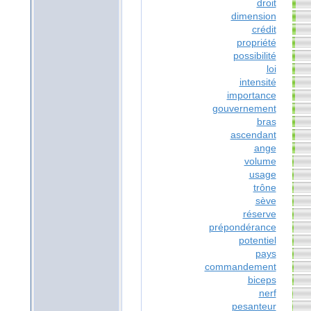
droit
dimension
crédit
propriété
possibilité
loi
intensité
importance
gouvernement
bras
ascendant
ange
volume
usage
trône
sève
réserve
prépondérance
potentiel
pays
commandement
biceps
nerf
pesanteur