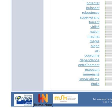
potentat
puissant
robustesse
super-grand
torrent
virilité
nation
magnat
magie
aleph
art
couronne
dépendance
entraînement
exposant
immensité
impérialisme
étoile
44, avenue de l
Tél. : 