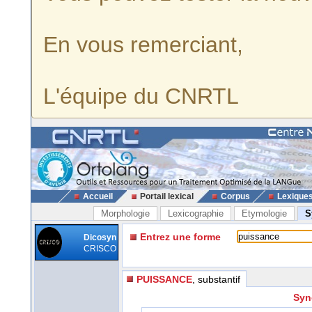
En vous remerciant,
L'équipe du CNRTL
Accueil
Portail lexical
Corpus
Lexique
Morphologie
Lexicographie
Etymologie
S
Entrez une forme
Dicosyn
CRISCO
PUISSANCE
, substantif
Syn