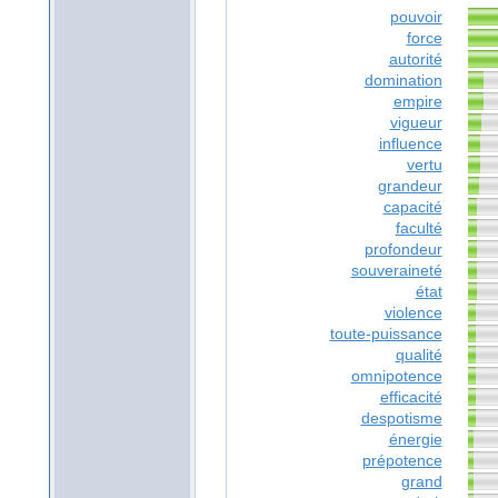
pouvoir
force
autorité
domination
empire
vigueur
influence
vertu
grandeur
capacité
faculté
profondeur
souveraineté
état
violence
toute-puissance
qualité
omnipotence
efficacité
despotisme
énergie
prépotence
grand