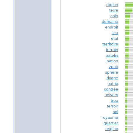
région
terre
coin
domaine
endroit
lieu
état
territoire
terrain
patelin
nation
zone
sphère
rivage
patrie
contrée
univers
trou
terroir
sol
royaume
quartier
origine