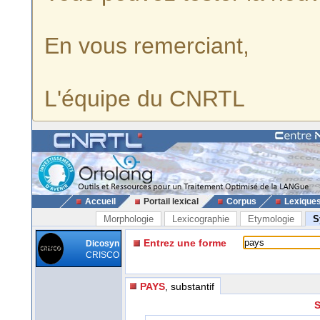
En vous remerciant,
L'équipe du CNRTL
Accueil
Portail lexical
Corpus
Lexique
Morphologie
Lexicographie
Etymologie
S
Entrez une forme
Dicosyn
CRISCO
PAYS
, substantif
S