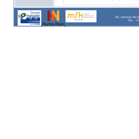
44, avenue de l
Tél. : 