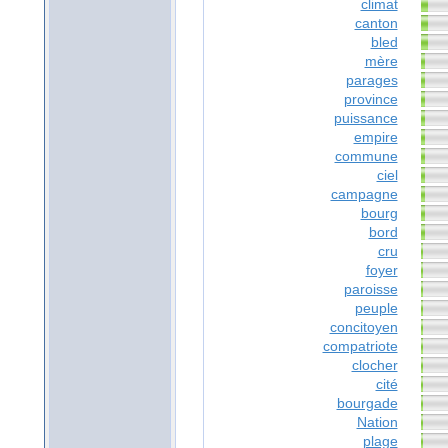
climat
canton
bled
mère
parages
province
puissance
empire
commune
ciel
campagne
bourg
bord
cru
foyer
paroisse
peuple
concitoyen
compatriote
clocher
cité
bourgade
Nation
plage