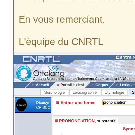
En vous remerciant,
L'équipe du CNRTL
Accueil
Portail lexical
Corpus
Lexique
Morphologie
Lexicographie
Etymologie
S
Entrez une forme
Dicosyn
CRISCO
PRONONCIATION
, substantif
Synon