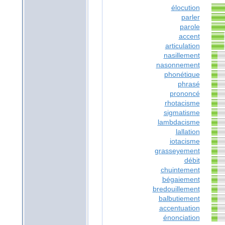
élocution
parler
parole
accent
articulation
nasillement
nasonnement
phonétique
phrasé
prononcé
rhotacisme
sigmatisme
lambdacisme
lallation
iotacisme
grasseyement
débit
chuintement
bégaiement
bredouillement
balbutiement
accentuation
énonciation