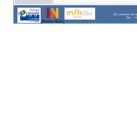
44, avenue de l
Tél. : 