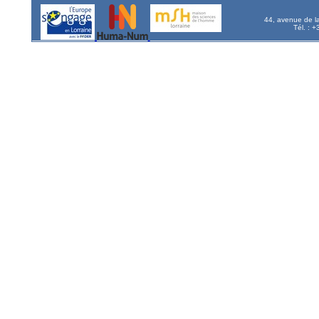
44, avenue de l
Tél. : 