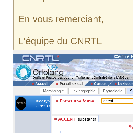
En vous remerciant,
L'équipe du CNRTL
Accueil
Portail lexical
Corpus
Lexique
Morphologie
Lexicographie
Etymologie
S
Entrez une forme
Dicosyn
CRISCO
ACCENT
, substantif
Sy