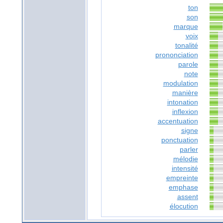
ton
son
marque
voix
tonalité
prononciation
parole
note
modulation
manière
intonation
inflexion
accentuation
signe
ponctuation
parler
mélodie
intensité
empreinte
emphase
assent
élocution