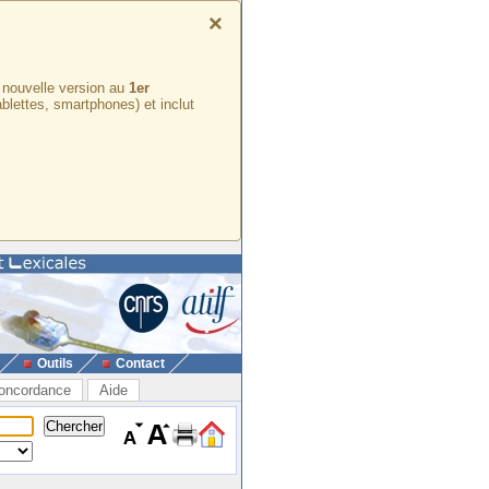
×
e nouvelle version au
1er
ablettes, smartphones) et inclut
Outils
Contact
oncordance
Aide