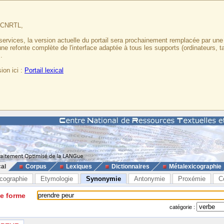
u CNRTL,
services, la version actuelle du portail sera prochainement remplacée par un
 une refonte complète de l'interface adaptée à tous les supports (ordinateurs, t
.
ion ici :
Portail lexical
cal
Corpus
Lexiques
Dictionnaires
Métalexicographie
cographie
Etymologie
Synonymie
Antonymie
Proxémie
C
ne forme
catégorie :