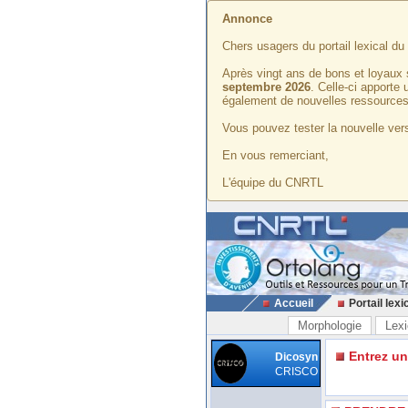
Annonce
Chers usagers du portail lexical d
Après vingt ans de bons et loyaux 
septembre 2026
. Celle-ci apporte
également de nouvelles ressources
Vous pouvez tester la nouvelle vers
En vous remerciant,
L'équipe du CNRTL
Accueil
Portail lexi
Morphologie
Lexi
Entrez u
Dicosyn
CRISCO