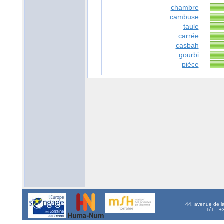
chambre
cambuse
taule
carrée
casbah
gourbi
pièce
44, avenue de l
Tél. : 