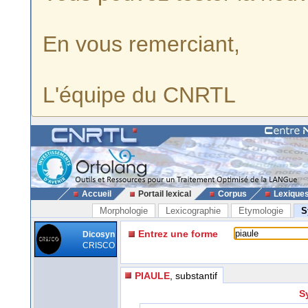
En vous remerciant,
L'équipe du CNRTL
Accueil
Portail lexical
Corpus
Lexique
Morphologie
Lexicographie
Etymologie
S
Entrez une forme
Dicosyn
CRISCO
PIAULE
, substantif
S