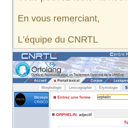
En vous remerciant,
L'équipe du CNRTL
Accueil
Portail lexical
Corpus
Lexique
Morphologie
Lexicographie
Etymologie
S
Entrez une forme
Dicosyn
CRISCO
ORPHELIN
, adjectif
Sy