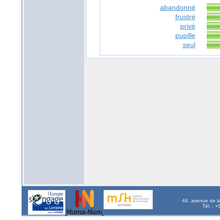
abandonné
frustré
privé
pupille
seul
44, avenue de l
Tél. : 