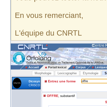
En vous remerciant,
L'équipe du CNRTL
Accueil
Portail lexical
Corpus
Lexique
Morphologie
Lexicographie
Etymologie
S
Entrez une forme
Dicosyn
CRISCO
OFFRE
, substantif
S