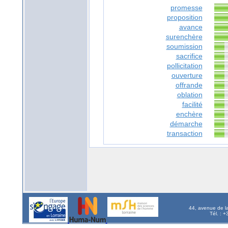
promesse
proposition
avance
surenchère
soumission
sacrifice
pollicitation
ouverture
offrande
oblation
facilité
enchère
démarche
transaction
44, avenue de l
Tél. : 