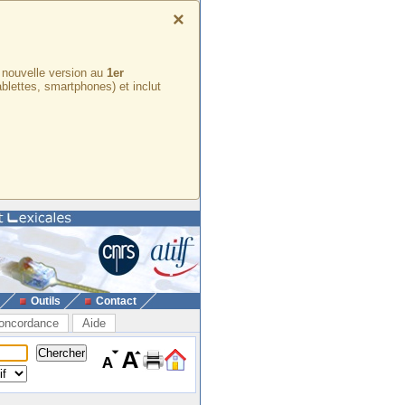
×
e nouvelle version au
1er
ablettes, smartphones) et inclut
Outils
Contact
oncordance
Aide