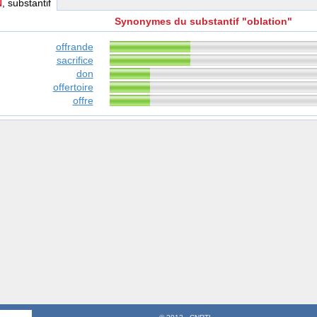
N
, substantif
Synonymes du substantif "oblation"
offrande
sacrifice
don
offertoire
offre