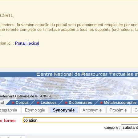
u CNRTL,
services, la version actuelle du portail sera prochainement remplacée par un
 une refonte complète de l'interface adaptée à tous les supports (ordinateurs, t
.
ion ici :
Portail lexical
cal
Corpus
Lexiques
Dictionnaires
Métalexicographie
cographie
Etymologie
Synonymie
Antonymie
Proxémie
C
ne forme
catégorie :