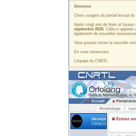
Annonce
Chers usagers du portail lexical d
Après vingt ans de bons et loyaux 
septembre 2026
. Celle-ci apporte
également de nouvelles ressources
Vous pouvez tester la nouvelle vers
En vous remerciant,
L'équipe du CNRTL
Accueil
Portail lexi
Morphologie
Lexi
Entrez u
Dicosyn
CRISCO