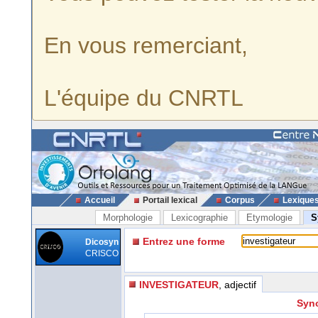
En vous remerciant,
L'équipe du CNRTL
Accueil
Portail lexical
Corpus
Lexique
Morphologie
Lexicographie
Etymologie
S
Entrez une forme
Dicosyn
CRISCO
INVESTIGATEUR
, adjectif
Syno