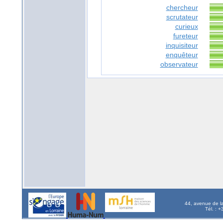
chercheur
scrutateur
curieux
fureteur
inquisiteur
enquêteur
observateur
44, avenue de l
Tél. : 