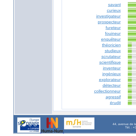
savant
curieux
investigateur
prospecteur
fureteur
fouineur
enquêteur
théoricien
studieux
scrutateur
scientifique
inventeur
ingénieux
explorateur
détecteur
collectionneur
agressif
érudit
44, avenue de l
Tél. : 