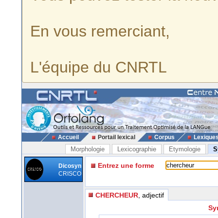
En vous remerciant,
L'équipe du CNRTL
Accueil
Portail lexical
Corpus
Lexique
Morphologie
Lexicographie
Etymologie
S
Entrez une forme
Dicosyn
CRISCO
CHERCHEUR
, adjectif
Sy