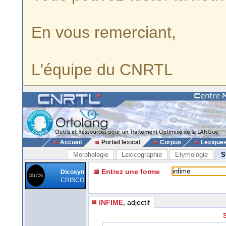
En vous remerciant,
L'équipe du CNRTL
Accueil
Portail lexical
Corpus
Lexique
Morphologie
Lexicographie
Etymologie
S
Entrez une forme
Dicosyn
CRISCO
INFIME
, adjectif