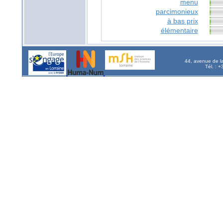
menu
parcimonieux
à bas prix
élémentaire
44, avenue de l
Tél. : 