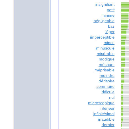
insignifiant
petit
minime
négligeable
bas
léger
imperceptible
mince
minuscule
misérable
modique
méchant
méprisable
moindre
dérisoire
sommaire
ridicule
nul
microscopique
inférieur
infinitésimal
inaudible
dernier