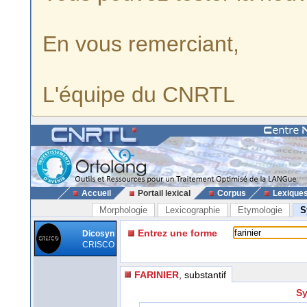
En vous remerciant,
L'équipe du CNRTL
Accueil
Portail lexical
Corpus
Lexique
Morphologie
Lexicographie
Etymologie
S
Entrez une forme
Dicosyn
CRISCO
FARINIER
, substantif
Sy