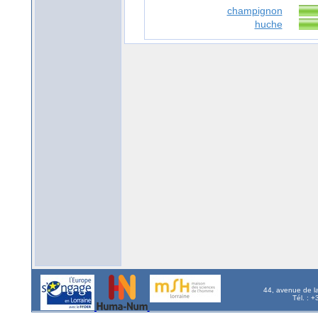
champignon
huche
44, avenue de l
Tél. : 