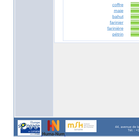
coffre
maie
bahut
farinier
farinière
pétrin
44, avenue de l
Tél. : 