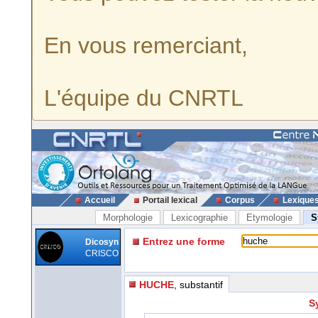
En vous remerciant,
L'équipe du CNRTL
Accueil
Portail lexical
Corpus
Lexique
Morphologie
Lexicographie
Etymologie
S
Entrez une forme
Dicosyn
CRISCO
HUCHE
, substantif
S