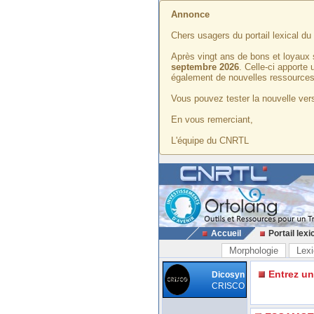
Annonce
Chers usagers du portail lexical d
Après vingt ans de bons et loyaux 
septembre 2026
. Celle-ci apporte
également de nouvelles ressources
Vous pouvez tester la nouvelle vers
En vous remerciant,
L'équipe du CNRTL
Accueil
Portail lexi
Morphologie
Lexi
Entrez u
Dicosyn
CRISCO