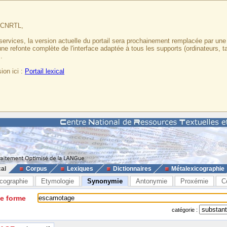
u CNRTL,
services, la version actuelle du portail sera prochainement remplacée par un
 une refonte complète de l'interface adaptée à tous les supports (ordinateurs, t
.
ion ici :
Portail lexical
cal
Corpus
Lexiques
Dictionnaires
Métalexicographie
cographie
Etymologie
Synonymie
Antonymie
Proxémie
C
ne forme
catégorie :