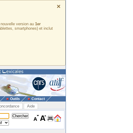
×
e nouvelle version au
1er
ablettes, smartphones) et inclut
Outils
Contact
oncordance
Aide