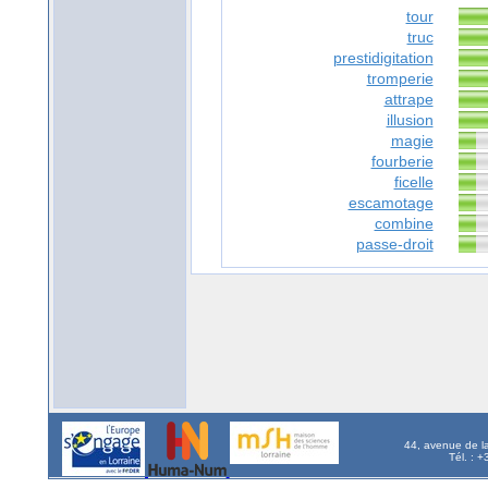
tour
truc
prestidigitation
tromperie
attrape
illusion
magie
fourberie
ficelle
escamotage
combine
passe-droit
44, avenue de l
Tél. : 