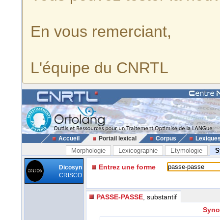
En vous remerciant,
L'équipe du CNRTL
Accueil
Portail lexical
Corpus
Lexique
Morphologie
Lexicographie
Etymologie
S
Entrez une forme
Dicosyn
CRISCO
PASSE-PASSE
, substantif
Syno