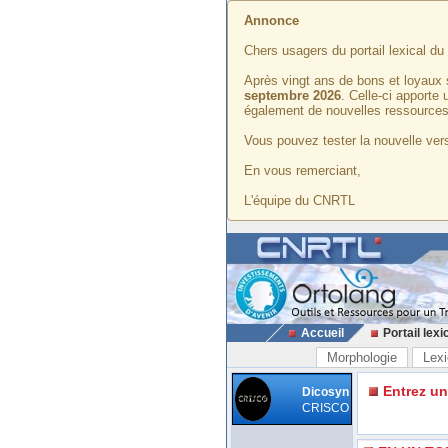
Annonce
Chers usagers du portail lexical d
Après vingt ans de bons et loyaux 
septembre 2026
. Celle-ci apporte
également de nouvelles ressources
Vous pouvez tester la nouvelle vers
En vous remerciant,
L'équipe du CNRTL
Accueil
Portail lexi
Morphologie
Lexi
Entrez u
Dicosyn
CRISCO