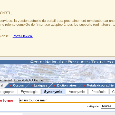
u CNRTL,
services, la version actuelle du portail sera prochainement remplacée par un
 une refonte complète de l'interface adaptée à tous les supports (ordinateurs, t
.
ion ici :
Portail lexical
cal
Corpus
Lexiques
Dictionnaires
Métalexicographie
cographie
Etymologie
Synonymie
Antonymie
Proxémie
C
ne forme
catégorie :