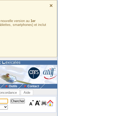
×
e nouvelle version au
1er
ablettes, smartphones) et inclut
Outils
Contact
oncordance
Aide