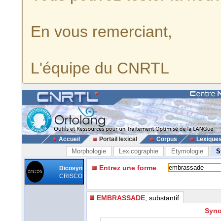
En vous remerciant,
L'équipe du CNRTL
Accueil
Portail lexical
Corpus
Lexique
Morphologie
Lexicographie
Etymologie
S
Entrez une forme
Dicosyn
CRISCO
EMBRASSADE
, substantif
Syno