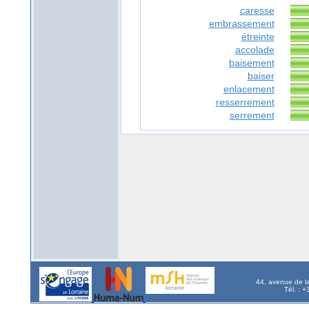
caresse
embrassement
étreinte
accolade
baisement
baiser
enlacement
resserrement
serrement
44, avenue de l
Tél. : 