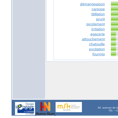
démangeaison
caresse
titillation
prurit
picotement
irritation
agacerie
attouchement
chatouille
excitation
fourmis
44, avenue de l
Tél. : 