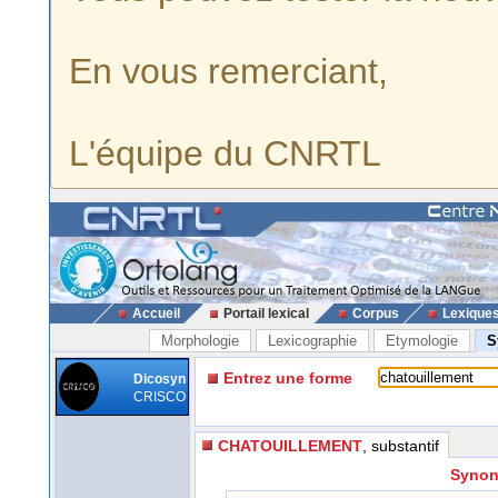
En vous remerciant,
L'équipe du CNRTL
Accueil
Portail lexical
Corpus
Lexique
Morphologie
Lexicographie
Etymologie
S
Entrez une forme
Dicosyn
CRISCO
CHATOUILLEMENT
, substantif
Synon