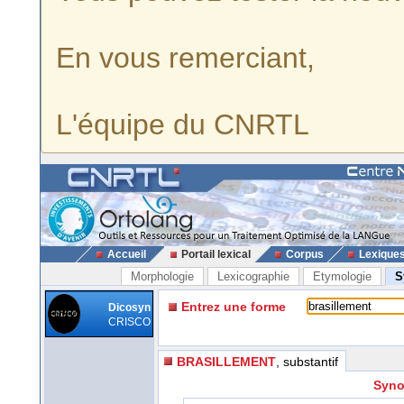
En vous remerciant,
L'équipe du CNRTL
Accueil
Portail lexical
Corpus
Lexique
Morphologie
Lexicographie
Etymologie
S
Entrez une forme
Dicosyn
CRISCO
BRASILLEMENT
, substantif
Syno