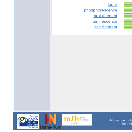
lueur
phosphorescence
braisillement
luminescence
scintillement
44, avenue de l
Tél. : 