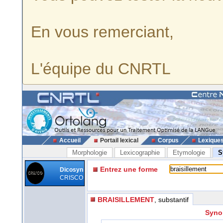
En vous remerciant,
L'équipe du CNRTL
Accueil
Portail lexical
Corpus
Lexique
Morphologie
Lexicographie
Etymologie
S
Entrez une forme
Dicosyn
CRISCO
BRAISILLEMENT
, substantif
Syno