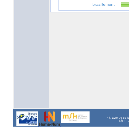
brasillement
44, avenue de l
Tél. : 