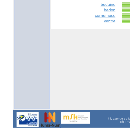
bedaine
bedon
cornemuse
ventre
44, avenue de l
Tél. : 