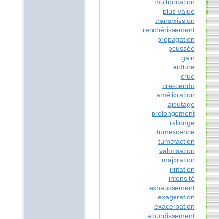
multiplication
plus-value
transmission
renchérissement
propagation
poussée
gain
enflure
crue
crescendo
amélioration
ajoutage
prolongement
rallonge
tumescence
tuméfaction
valorisation
majoration
irritation
intensité
exhaussement
exagération
exacerbation
alourdissement