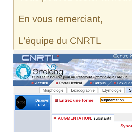
En vous remerciant,
L'équipe du CNRTL
Accueil
Portail lexical
Corpus
Lexique
Morphologie
Lexicographie
Etymologie
S
Entrez une forme
Dicosyn
CRISCO
AUGMENTATION
, substantif
Synon