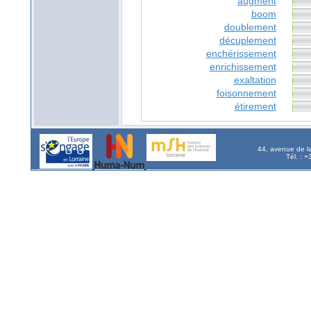
augment
boom
doublement
décuplement
enchérissement
enrichissement
exaltation
foisonnement
étirement
44, avenue de l
Tél. : 