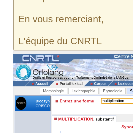
En vous remerciant,
L'équipe du CNRTL
Accueil
Portail lexical
Corpus
Lexique
Morphologie
Lexicographie
Etymologie
S
Entrez une forme
Dicosyn
CRISCO
MULTIPLICATION
, substantif
Synon