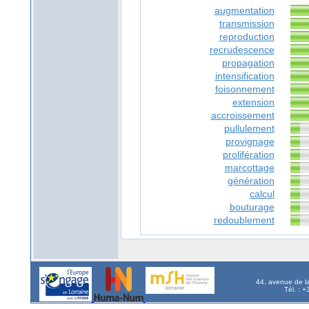
augmentation
transmission
reproduction
recrudescence
propagation
intensification
foisonnement
extension
accroissement
pullulement
provignage
prolifération
marcottage
génération
calcul
bouturage
redoublement
44, avenue de l
Tél. : 