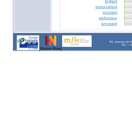
brillant
ensorcelant
excitant
séducteur
amusant
44, avenue de l
Tél. : 