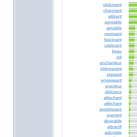
séduisant
charmant
attirant
agréable
aimable
ravissant
fascinant
captivant
beau
joli
enchanteur
intéressant
plaisant
engageant
gracieux
délicieux
attachant
alléchant
appétissant
prenant
désirable
attractif
adorable