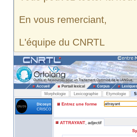
En vous remerciant,
L'équipe du CNRTL
Accueil
Portail lexical
Corpus
Lexique
Morphologie
Lexicographie
Etymologie
S
Entrez une forme
Dicosyn
CRISCO
ATTRAYANT
, adjectif
Sy