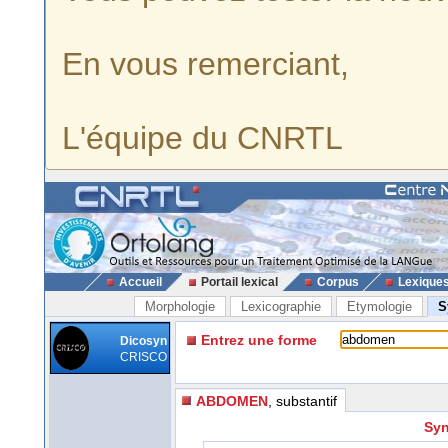
En vous remerciant,
L'équipe du CNRTL
Accueil
Portail lexical
Corpus
Lexique
Morphologie
Lexicographie
Etymologie
S
Entrez une forme
Dicosyn
CRISCO
ABDOMEN
, substantif
Syn