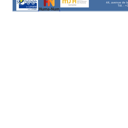
44, avenue de l
Tél. : 