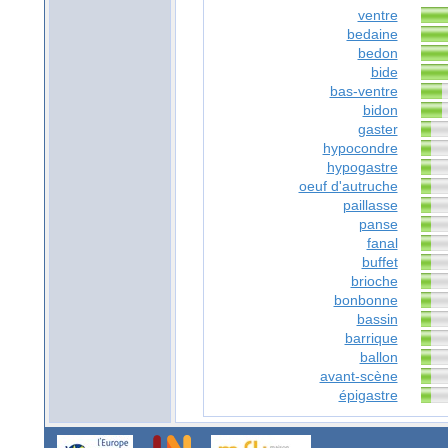
ventre
bedaine
bedon
bide
bas-ventre
bidon
gaster
hypocondre
hypogastre
oeuf d'autruche
paillasse
panse
fanal
buffet
brioche
bonbonne
bassin
barrique
ballon
avant-scène
épigastre