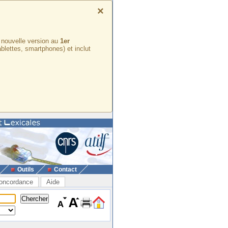
×
e nouvelle version au
1er
ablettes, smartphones) et inclut
Outils
Contact
oncordance
Aide