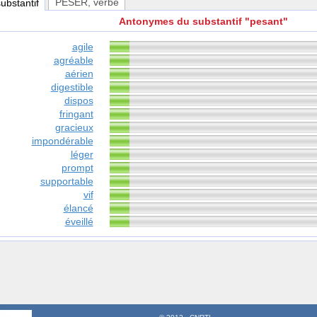
PESER
, verbe
substantif
Antonymes du substantif "pesant"
agile
agréable
aérien
digestible
dispos
fringant
gracieux
impondérable
léger
prompt
supportable
vif
élancé
éveillé