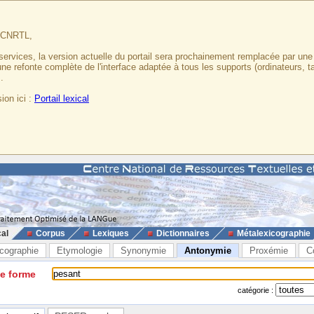
u CNRTL,
services, la version actuelle du portail sera prochainement remplacée par un
 une refonte complète de l'interface adaptée à tous les supports (ordinateurs, t
.
ion ici :
Portail lexical
cal
Corpus
Lexiques
Dictionnaires
Métalexicographie
cographie
Etymologie
Synonymie
Antonymie
Proxémie
C
ne forme
catégorie :