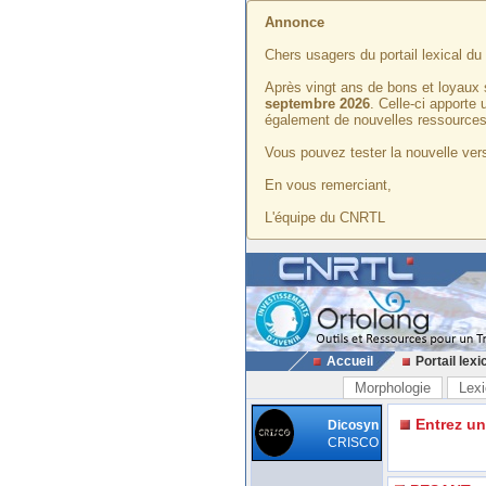
Annonce
Chers usagers du portail lexical d
Après vingt ans de bons et loyaux 
septembre 2026
. Celle-ci apporte
également de nouvelles ressources
Vous pouvez tester la nouvelle vers
En vous remerciant,
L'équipe du CNRTL
Accueil
Portail lexi
Morphologie
Lexi
Entrez u
Dicosyn
CRISCO