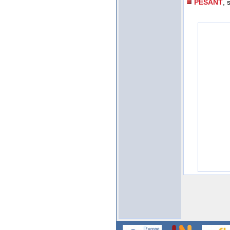
PESANT
, 