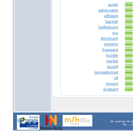
acide
adversaire
affolant
bariolé
belligérant
cru
déchirant
ennemi
frappant
hostile
partial
positif
sensationnel
vif
voyant
éclatant
44, avenue de l
Tél. : 