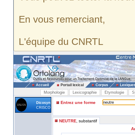
En vous remerciant,
L'équipe du CNRTL
Accueil
Portail lexical
Corpus
Lexique
Morphologie
Lexicographie
Etymologie
S
Entrez une forme
Dicosyn
CRISCO
NEUTRE
, substantif
A