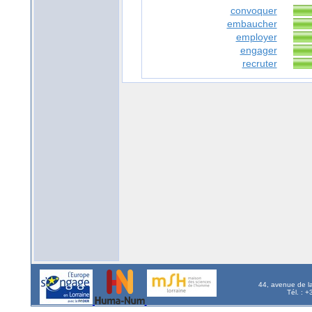
convoquer
embaucher
employer
engager
recruter
44, avenue de l
Tél. : 