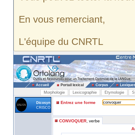
En vous remerciant,
L'équipe du CNRTL
Accueil
Portail lexical
Corpus
Lexique
Morphologie
Lexicographie
Etymologie
S
Entrez une forme
Dicosyn
CRISCO
CONVOQUER
, verbe
A