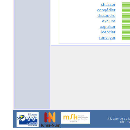
chasser
congédier
dissoudre
exclure
expulser
licencier
renvoyer
44, avenue de l
Tél. : 