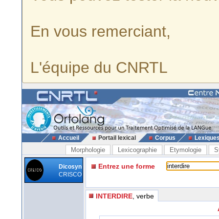
En vous remerciant,
L'équipe du CNRTL
Accueil
Portail lexical
Corpus
Lexique
Morphologie
Lexicographie
Etymologie
S
Entrez une forme
Dicosyn
CRISCO
INTERDIRE
, verbe