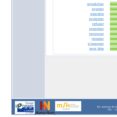
empêcher
ergoter
interdire
protester
refuser
regimber
renoncer
résister
s'opposer
tenir tête
44, avenue de l
Tél. : 