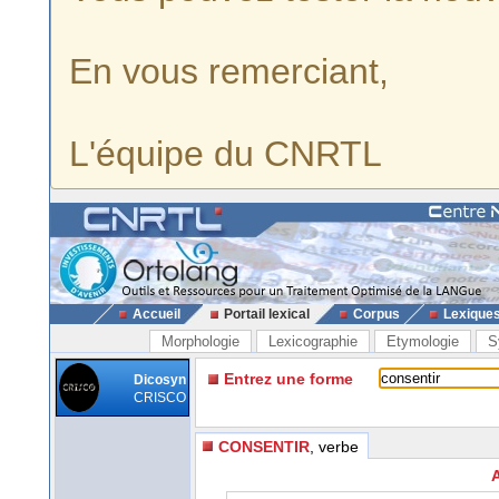
En vous remerciant,
L'équipe du CNRTL
Accueil
Portail lexical
Corpus
Lexique
Morphologie
Lexicographie
Etymologie
S
Entrez une forme
Dicosyn
CRISCO
CONSENTIR
, verbe
A