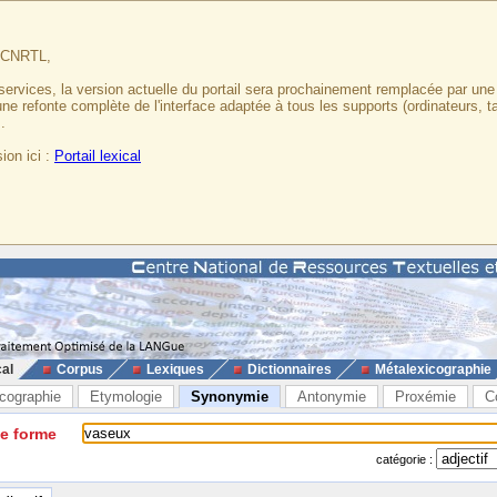
u CNRTL,
services, la version actuelle du portail sera prochainement remplacée par un
 une refonte complète de l'interface adaptée à tous les supports (ordinateurs, t
.
ion ici :
Portail lexical
cal
Corpus
Lexiques
Dictionnaires
Métalexicographie
cographie
Etymologie
Synonymie
Antonymie
Proxémie
C
ne forme
catégorie :