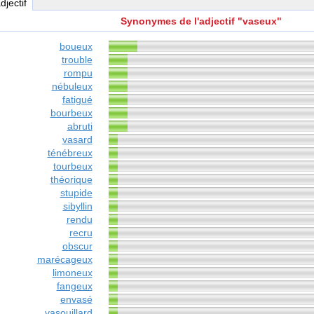
adjectif
Synonymes de l'adjectif "vaseux"
boueux
trouble
rompu
nébuleux
fatigué
bourbeux
abruti
vasard
ténébreux
tourbeux
théorique
stupide
sibyllin
rendu
recru
obscur
marécageux
limoneux
fangeux
envasé
vasouillard