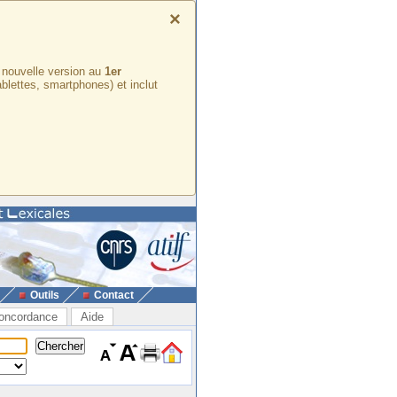
×
e nouvelle version au
1er
ablettes, smartphones) et inclut
Outils
Contact
oncordance
Aide