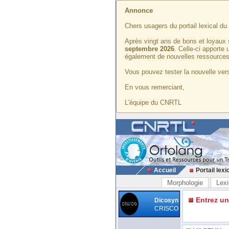
Annonce
Chers usagers du portail lexical d
Après vingt ans de bons et loyaux 
septembre 2026
. Celle-ci apporte
également de nouvelles ressources
Vous pouvez tester la nouvelle vers
En vous remerciant,
L'équipe du CNRTL
Accueil
Portail lexi
Morphologie
Lexi
Entrez u
Dicosyn
CRISCO