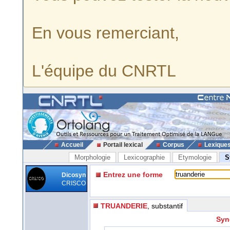
En vous remerciant,
L'équipe du CNRTL
Accueil
Portail lexical
Corpus
Lexique
Morphologie
Lexicographie
Etymologie
S
Entrez une forme
Dicosyn
CRISCO
TRUANDERIE
, substantif
Syn