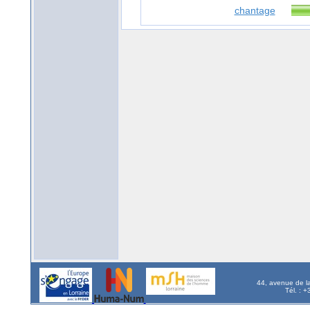
chantage
44, avenue de l
Tél. : 