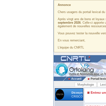
Annonce
Chers usagers du portail lexical d
Après vingt ans de bons et loyaux 
septembre 2026
. Celle-ci apporte
également de nouvelles ressources
Vous pouvez tester la nouvelle vers
En vous remerciant,
L'équipe du CNRTL
Accueil
Portail lexi
Morphologie
Lexi
Entrez u
Dicosyn
CRISCO