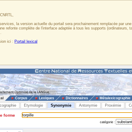
u CNRTL,
services, la version actuelle du portail sera prochainement remplacée par un
 une refonte complète de l'interface adaptée à tous les supports (ordinateurs, t
.
ion ici :
Portail lexical
cal
Corpus
Lexiques
Dictionnaires
Métalexicographie
cographie
Etymologie
Synonymie
Antonymie
Proxémie
C
ne forme
catégorie :