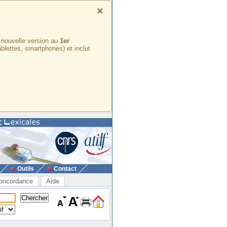
×
e nouvelle version au
1er
ablettes, smartphones) et inclut
Outils
Contact
oncordance
Aide