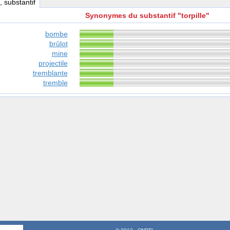
, substantif
Synonymes du substantif "torpille"
bombe
brûlot
mine
projectile
tremblante
tremble