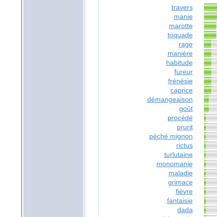
travers
manie
marotte
toquade
rage
manière
habitude
fureur
frénésie
caprice
démangeaison
goût
procédé
prurit
péché mignon
rictus
turlutaine
monomanie
maladie
grimace
fièvre
fantaisie
dada