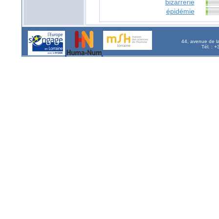
bizarrerie
épidémie
44, avenue de l
Tél. : 