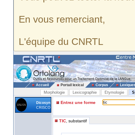
En vous remerciant,
L'équipe du CNRTL
Accueil
Portail lexical
Corpus
Lexique
Morphologie
Lexicographie
Etymologie
S
Entrez une forme
Dicosyn
CRISCO
TIC
, substantif