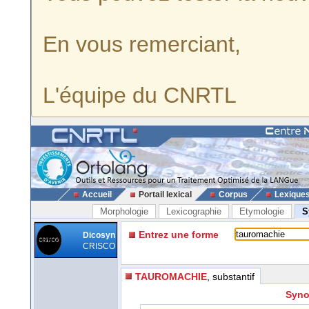
En vous remerciant,
L'équipe du CNRTL
Accueil
Portail lexical
Corpus
Lexique
Morphologie
Lexicographie
Etymologie
S
Entrez une forme
Dicosyn
CRISCO
TAUROMACHIE
, substantif
Syno