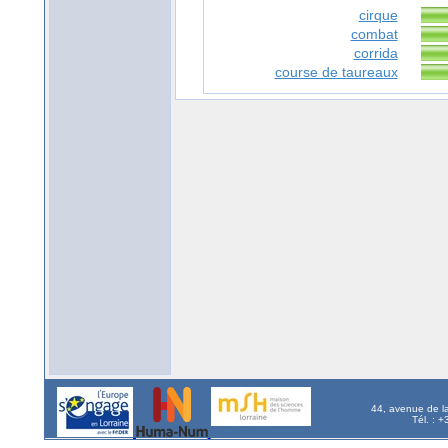
cirque
combat
corrida
course de taureaux
44, avenue de l
Tél. : 