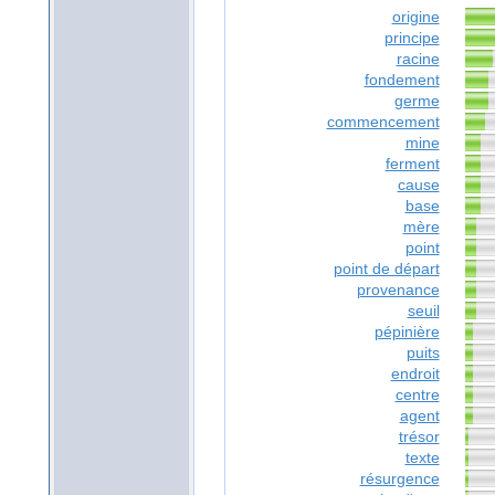
origine
principe
racine
fondement
germe
commencement
mine
ferment
cause
base
mère
point
point de départ
provenance
seuil
pépinière
puits
endroit
centre
agent
trésor
texte
résurgence