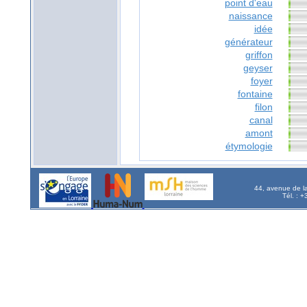
point d'eau
naissance
idée
générateur
griffon
geyser
foyer
fontaine
filon
canal
amont
étymologie
44, avenue de l
Tél. : 