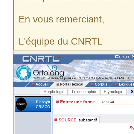
En vous remerciant,
L'équipe du CNRTL
Accueil
Portail lexical
Corpus
Lexique
Morphologie
Lexicographie
Etymologie
S
Entrez une forme
Dicosyn
CRISCO
SOURCE
, substantif
Sy