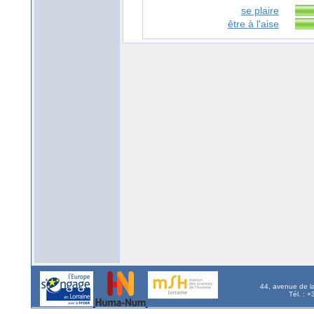
se plaire
être à l'aise
44, avenue de l
Tél. : 