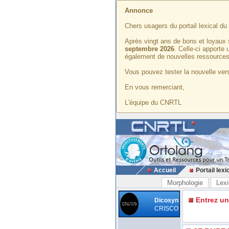
Annonce
Chers usagers du portail lexical d
Après vingt ans de bons et loyaux 
septembre 2026
. Celle-ci apporte
également de nouvelles ressources
Vous pouvez tester la nouvelle vers
En vous remerciant,
L'équipe du CNRTL
Accueil
Portail lexi
Morphologie
Lexi
Entrez u
Dicosyn
CRISCO