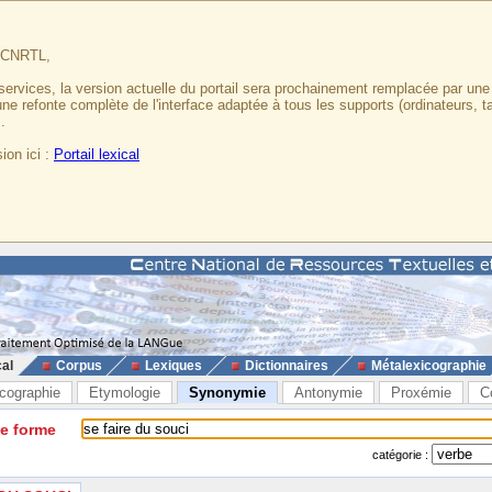
u CNRTL,
services, la version actuelle du portail sera prochainement remplacée par un
 une refonte complète de l'interface adaptée à tous les supports (ordinateurs, t
.
ion ici :
Portail lexical
cal
Corpus
Lexiques
Dictionnaires
Métalexicographie
cographie
Etymologie
Synonymie
Antonymie
Proxémie
C
ne forme
catégorie :