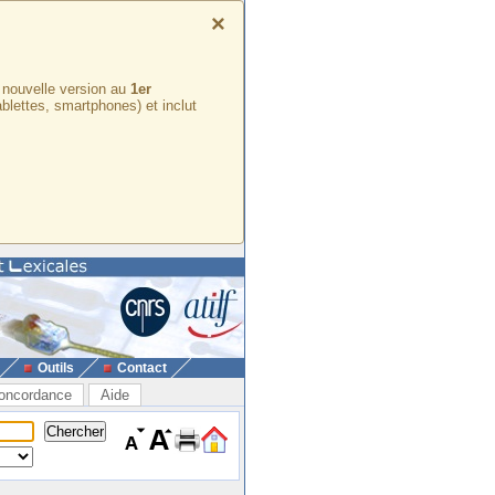
×
e nouvelle version au
1er
ablettes, smartphones) et inclut
Outils
Contact
oncordance
Aide