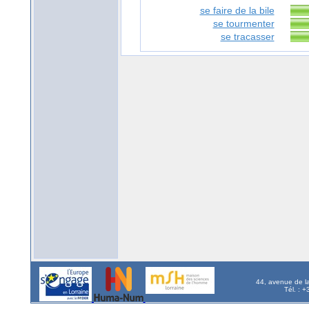
se faire de la bile
se tourmenter
se tracasser
44, avenue de l
Tél. : 