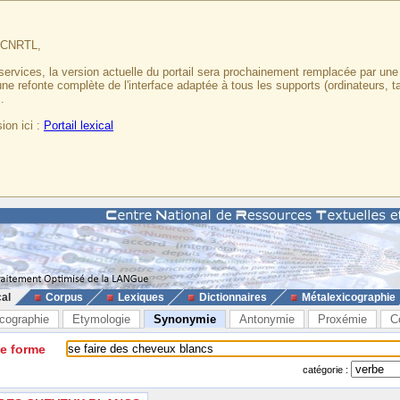
u CNRTL,
services, la version actuelle du portail sera prochainement remplacée par un
 une refonte complète de l'interface adaptée à tous les supports (ordinateurs, t
.
ion ici :
Portail lexical
cal
Corpus
Lexiques
Dictionnaires
Métalexicographie
cographie
Etymologie
Synonymie
Antonymie
Proxémie
C
ne forme
catégorie :