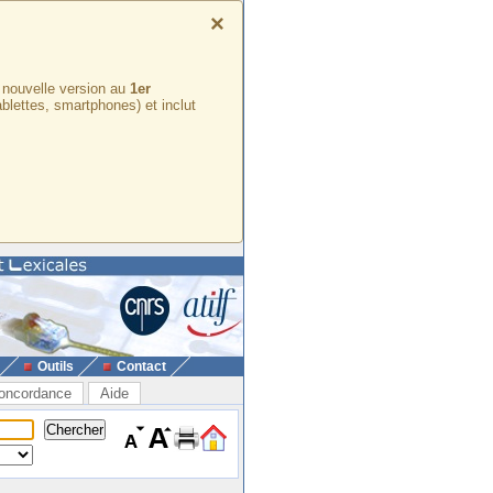
×
e nouvelle version au
1er
ablettes, smartphones) et inclut
Outils
Contact
oncordance
Aide