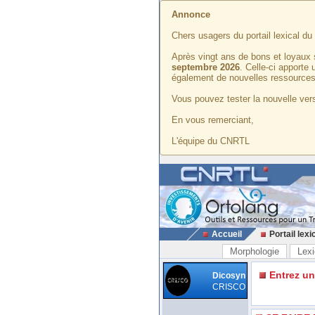
Annonce
Chers usagers du portail lexical d
Après vingt ans de bons et loyaux 
septembre 2026
. Celle-ci apporte
également de nouvelles ressources
Vous pouvez tester la nouvelle vers
En vous remerciant,
L'équipe du CNRTL
Accueil
Portail lexi
Morphologie
Lexi
Entrez u
Dicosyn
CRISCO