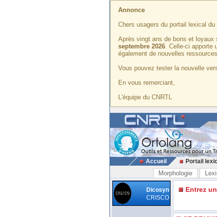
Annonce
Chers usagers du portail lexical d
Après vingt ans de bons et loyaux 
septembre 2026
. Celle-ci apporte
également de nouvelles ressources
Vous pouvez tester la nouvelle vers
En vous remerciant,
L'équipe du CNRTL
Accueil
Portail lexi
Morphologie
Lexi
Entrez u
Dicosyn
CRISCO