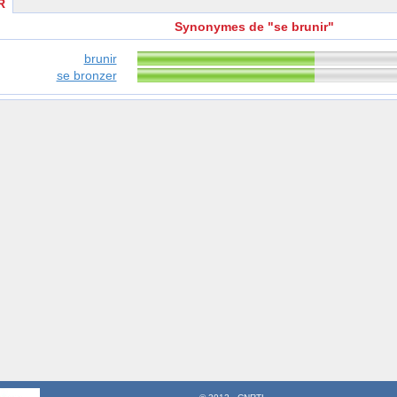
R
Synonymes de "se brunir"
brunir
se bronzer