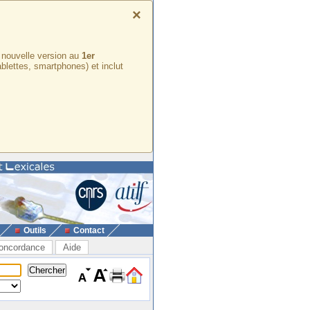
×
e nouvelle version au
1er
ablettes, smartphones) et inclut
Outils
Contact
oncordance
Aide