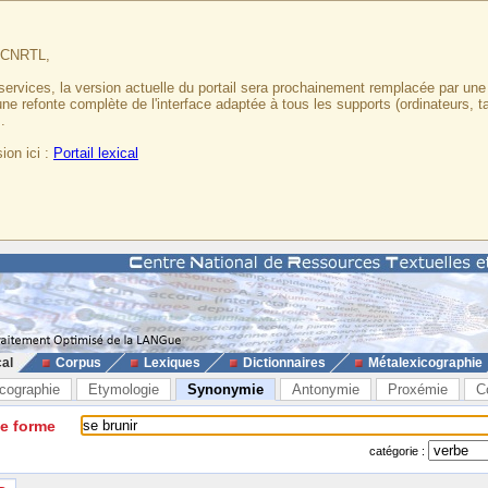
u CNRTL,
services, la version actuelle du portail sera prochainement remplacée par un
 une refonte complète de l'interface adaptée à tous les supports (ordinateurs, t
.
ion ici :
Portail lexical
cal
Corpus
Lexiques
Dictionnaires
Métalexicographie
cographie
Etymologie
Synonymie
Antonymie
Proxémie
C
ne forme
catégorie :