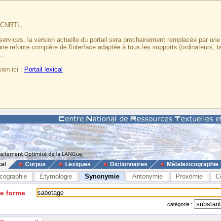
u CNRTL,
services, la version actuelle du portail sera prochainement remplacée par un
 une refonte complète de l'interface adaptée à tous les supports (ordinateurs, t
.
ion ici :
Portail lexical
cal
Corpus
Lexiques
Dictionnaires
Métalexicographie
cographie
Etymologie
Synonymie
Antonymie
Proxémie
C
ne forme
catégorie :