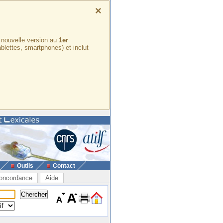
×
e nouvelle version au
1er
ablettes, smartphones) et inclut
Outils
Contact
oncordance
Aide