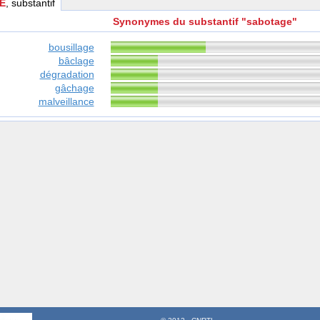
E
, substantif
Synonymes du substantif "sabotage"
bousillage
bâclage
dégradation
gâchage
malveillance