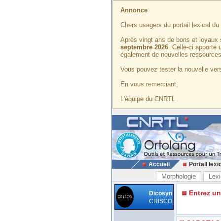
Annonce
Chers usagers du portail lexical d
Après vingt ans de bons et loyaux 
septembre 2026
. Celle-ci apporte
également de nouvelles ressources
Vous pouvez tester la nouvelle vers
En vous remerciant,
L'équipe du CNRTL
Accueil
Portail lexi
Morphologie
Lexi
Entrez u
Dicosyn
CRISCO